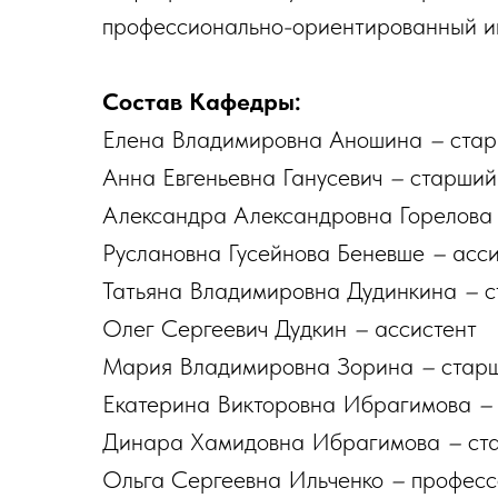
профессионально-ориентированный и
Состав Кафедры:
Елена Владимировна Аношина
–
стар
Анна Евгеньевна Ганусевич
–
старший
Александра Александровна Горелов
Руслановна Гусейнова Беневше
–
асси
Татьяна Владимировна Дудинкина
–
с
Олег Сергеевич Дудкин
–
ассистент
Мария Владимировна Зорина
–
старш
Екатерина Викторовна Ибрагимова
–
Динара Хамидовна Ибрагимова
–
ста
Ольга Сергеевна Ильченко
–
професс